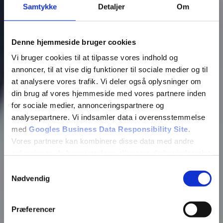
Samtykke
Detaljer
Om
Kontakt os
Udfyld formularen, og få et tilbud
Denne hjemmeside bruger cookies
inden for 24 timer!
Vi bruger cookies til at tilpasse vores indhold og
annoncer, til at vise dig funktioner til sociale medier og til
at analysere vores trafik. Vi deler også oplysninger om
din brug af vores hjemmeside med vores partnere inden
for sociale medier, annonceringspartnere og
analysepartnere. Vi indsamler data i overensstemmelse
med
Googles Business Data Responsibility Site
.
Vores partnere kan kombinere disse data med andre
oplysninger, du har givet dem, eller som de har indsamlet
fra din brug af deres tjenester.
Samtykkevalg
Nødvendig
Se Cookie & Privatlivspolitik
her
Præferencer