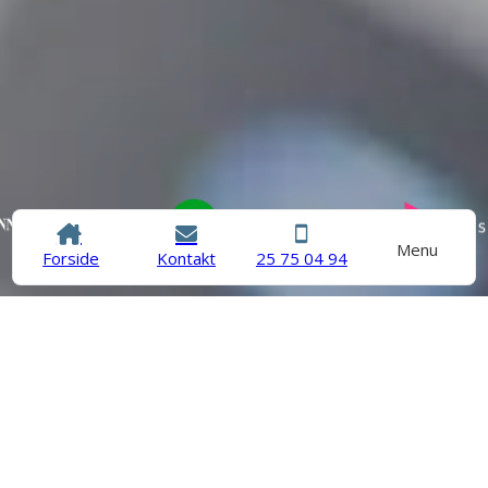
Menu
Forside
Kontakt
25 75 04 94
Locksmith service within
30 minutes
At JL Låse & Sikring, we strive to provide our customers