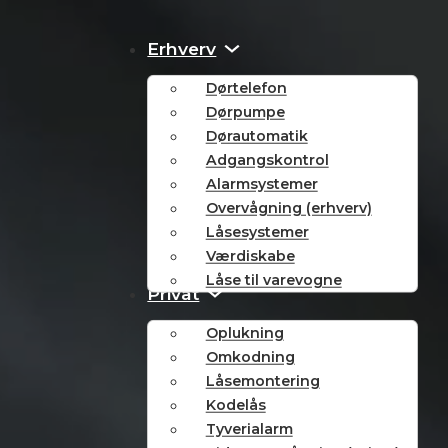
Erhverv
Dørtelefon
Dørpumpe
Dørautomatik
Adgangskontrol
Alarmsystemer
Overvågning (erhverv)
Låsesystemer
Værdiskabe
Låse til varevogne
Privat
Oplukning
Omkodning
Låsemontering
Kodelås
Tyverialarm