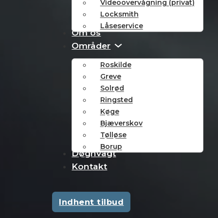
Videoovervågning (privat)
Locksmith
Låseservice
Om os
Områder
Roskilde
Greve
Solrød
Ringsted
Køge
Bjæverskov
Tølløse
Borup
Døgnvagt
Kontakt
Indhent tilbud