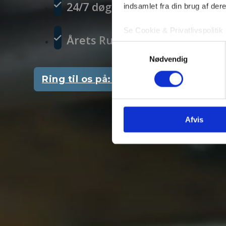
24/7 døgnvagt
indsamlet fra din brug af dere
Se Cookie & Privatlivspolitik
Årets Ruko-forhandler | Adg
Samtykkevalg
Nødvendig
Ring til os på: 25 75 04 94
Afvis