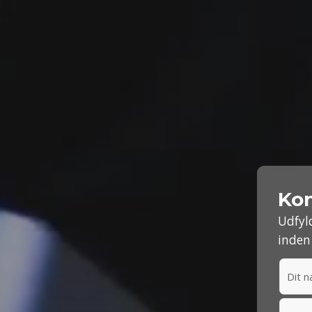
Kon
Udfyl
inden 