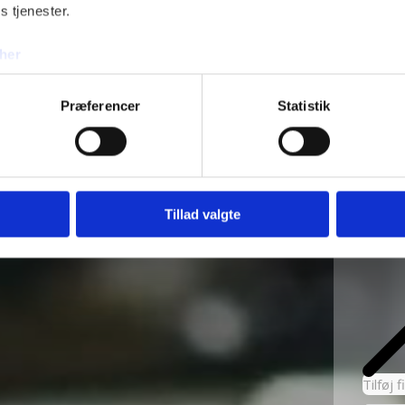
s tjenester.
her
Fje
angskontrol 2023
Præferencer
Statistik
Tillad valgte
Tilføj 